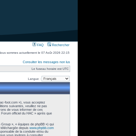
FAQ
Rechercher
Nous sommes actuellement le 07 Août 2026 22:15
Consulter les messages non lus
Le fuseau horaire est UTC
Langue :
.hac-foot.com »), vous acceptez
tions suivantes, veuillez ne pas
erons de vous informer de ces
 « Forum officiel du HAC » après que
B Group », « équipes de phpBB ») qui
e téléchargée depuis
www.phpbb.com
esponsable de la conduite et/ou du
ous vous invitons à consulter