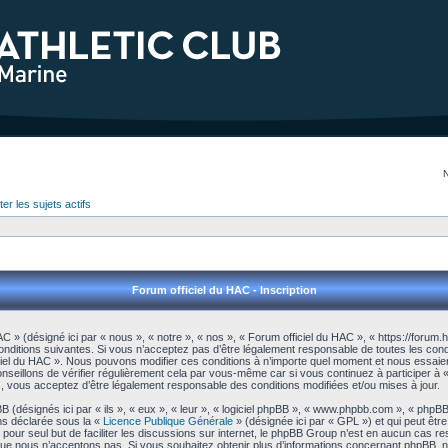
er les sujets actifs
Forum officiel du HAC - Inscription
C » (désigné ici par « nous », « notre », « nos », « Forum officiel du HAC », « https://forum
nditions suivantes. Si vous n’acceptez pas d’être légalement responsable de toutes les condi
ficiel du HAC ». Nous pouvons modifier ces conditions à n’importe quel moment et nous essai
nseillons de vérifier régulièrement cela par vous-même car si vous continuez à participer à
es, vous acceptez d’être légalement responsable des conditions modifiées et/ou mises à jour.
 (désignés ici par « ils », « eux », « leur », « logiciel phpBB », « www.phpbb.com », « phpB
ms déclarée sous la «
Licence Publique Générale
» (désignée ici par « GPL ») et qui peut êtr
a pour seul but de faciliter les discussions sur internet, le phpBB Group n’est en aucun cas r
e nous n’acceptons pas. Si vous souhaitez obtenir plus d’informations concernant phpBB, n