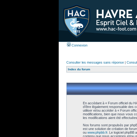
Connexion
Consulter les messages sans réponse
|
Consult
Index du forum
En accédant à « Forum officiel du HA
d’être légalement responsable des co
utiliser et/ou accéder à « Forum of
modifications, bien que nous vous co
les modifications aient été effectué
Nos forums sont propulsés par phpBB
est une solution de création de foru
ou
www.phpbb.fr
. Le logiciel phpBB 
contenu que nous acceptons et/ou qu