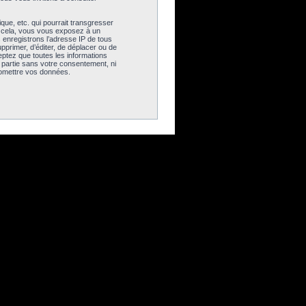
ue, etc. qui pourrait transgresser
as cela, vous vous exposez à un
 enregistrons l’adresse IP de tous
pprimer, d’éditer, de déplacer ou de
eptez que toutes les informations
 partie sans votre consentement, ni
romettre vos données.