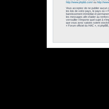
http://www.phpbb.com/
ou
http://www
Vous acceptez de ne publier aucun co
les lois de votre pays, le pays où «
bannissement immédiat et permanent 
les messages afin d’aider au renforce
verrouiller n’importe quel sujet à n’
que vous avez saisies soient stocké
« Forum officiel du HAC », ni phpBB