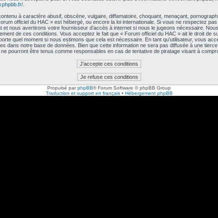
.phpbb.fr/
.
ntenu à caractère abusif, obscène, vulgaire, diffamatoire, choquant, menaçant, pornographiq
 Forum officiel du HAC » est hébergé, ou encore la loi internationale. Si vous ne respectez p
et nous avertirons votre fournisseur d’accès à internet si nous le jugeons nécessaire. Nous
ment de ces conditions. Vous acceptez le fait que « Forum officiel du HAC » ait le droit de su
importe quel moment si nous estimons que cela est nécessaire. En tant qu’utilisateur, vous acc
es dans notre base de données. Bien que cette information ne sera pas diffusée à une tierce
, ne pourront être tenus comme responsables en cas de tentative de piratage visant à comp
Propulsé par
phpBB
® Forum Software © phpBB Group
Traduction et support en français
•
Hébergement phpBB