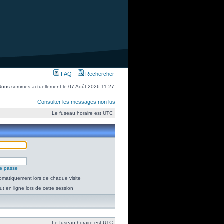
FAQ
Rechercher
Nous sommes actuellement le 07 Août 2026 11:27
Consulter les messages non lus
Le fuseau horaire est UTC
de passe
omatiquement lors de chaque visite
t en ligne lors de cette session
Le fuseau horaire est UTC