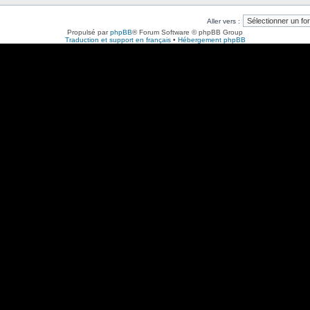
Aller vers :
Propulsé par
phpBB
® Forum Software © phpBB Group
Traduction et support en français
•
Hébergement phpBB