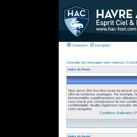
Connexion
Inscription
Consulter les messages sans réponse
|
Consult
Index du forum
Vous devez être inscrit(e) avant de pouvoir vou
offre de nombreux avantages. Par exemple, l’
fonctionnalités supplémentaires aux utilisateur
vous d’avoir pris connaissance de nos conditions
confidentialité. Veuillez également consulter a
votre navigation.
Conditions d’utilisation
|
P
Index du forum