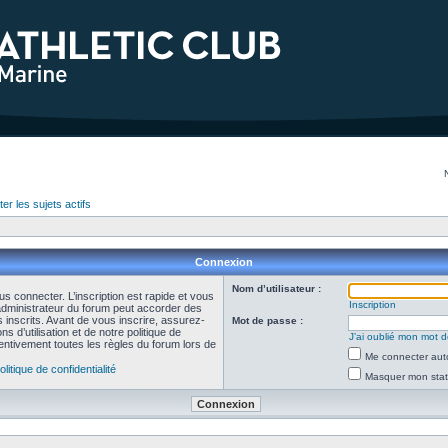
er les sujets actifs
Connexion
Nom d’utilisateur :
s connecter. L’inscription est rapide et vous
Inscription
administrateur du forum peut accorder des
s inscrits. Avant de vous inscrire, assurez-
Mot de passe :
 d’utilisation et de notre politique de
J’ai oublié mon mot 
ttentivement toutes les règles du forum lors de
Me connecter aut
olitique de confidentialité
Masquer mon statu