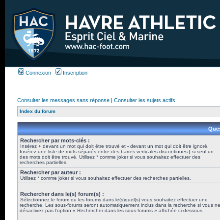
Connexion
Inscription
Consulter les messages sans réponse
|
Consulter les sujets actifs
Index du forum
Ques
Rechercher par mots-clés :
Insérez
+
devant un mot qui doit être trouvé et
-
devant un mot qui doit être ignoré.
Insérez une liste de mots séparés entre des barres verticales discontinues
|
si seul un
des mots doit être trouvé. Utilisez * comme joker si vous souhaitez effectuer des
recherches partielles.
Rechercher par auteur :
Utilisez * comme joker si vous souhaitez effectuer des recherches partielles.
Rechercher dans le(s) forum(s) :
Sélectionnez le forum ou les forums dans le(s)quel(s) vous souhaitez effectuer une
recherche. Les sous-forums seront automatiquement inclus dans la recherche si vous n
désactivez pas l’option « Rechercher dans les sous-forums » affichée ci-dessous.