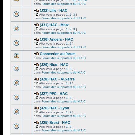
[
Aller vers la page :
1
...
17
,
18
,
19
]
dans
Forum des supporters du H.A.C.
(J32) Lille - HAC
[
Aller vers la page :
1
,
2
,
3
]
dans
Forum des supporters du H.A.C.
(J31) HAC - Metz
[
Aller vers la page :
1
,
2
,
3
]
dans
Forum des supporters du H.A.C.
(J30) Angers - HAC
[
Aller vers la page :
1
,
2
]
dans
Forum des supporters du H.A.C.
Connection au forum
dans
Forum des supporters du H.A.C.
(J29) Nice - HAC
[
Aller vers la page :
1
,
2
]
dans
Forum des supporters du H.A.C.
(J28) HAC - Auxerre
[
Aller vers la page :
1
,
2
]
dans
Forum des supporters du H.A.C.
(J27) PFC - HAC
[
Aller vers la page :
1
,
2
]
dans
Forum des supporters du H.A.C.
(J26) HAC - Lyon
[
Aller vers la page :
1
,
2
]
dans
Forum des supporters du H.A.C.
(J25) Brest - HAC
[
Aller vers la page :
1
,
2
]
dans
Forum des supporters du H.A.C.