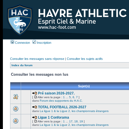
Connexion
Inscription
Consulter les messages sans réponse
|
Consulter les sujets actifs
Index du forum
Consulter les messages non lus
Sujet(s)
Pré saison 2026-2027.
[
Aller vers la page :
1
...
5
,
6
,
7
]
dans
Forum des supporters du H.A.C.
TOTAL FOOTBALL 2026-2027
dans
La ligue 1 & la Ligue 2, les championnats étrangers
Ligue 1 Conforama
[
Aller vers la page :
1
...
17
,
18
,
19
]
dans
La ligue 1 & la Ligue 2, les championnats étrangers