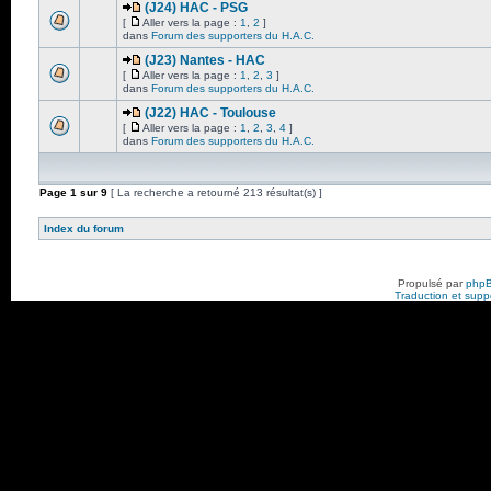
(J24) HAC - PSG
[
Aller vers la page :
1
,
2
]
dans
Forum des supporters du H.A.C.
(J23) Nantes - HAC
[
Aller vers la page :
1
,
2
,
3
]
dans
Forum des supporters du H.A.C.
(J22) HAC - Toulouse
[
Aller vers la page :
1
,
2
,
3
,
4
]
dans
Forum des supporters du H.A.C.
Page
1
sur
9
[ La recherche a retourné 213 résultat(s) ]
Index du forum
Propulsé par
php
Traduction et suppo