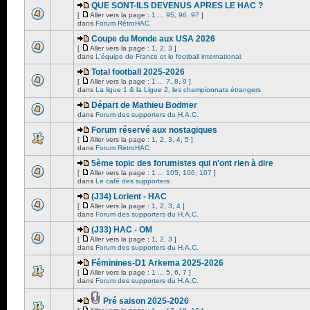
QUE SONT-ILS DEVENUS APRES LE HAC ?
[
Aller vers la page :
1
...
95
,
96
,
97
]
dans
Forum RétroHAC
Coupe du Monde aux USA 2026
[
Aller vers la page :
1
,
2
,
3
]
dans
L'équipe de France et le football international.
Total football 2025-2026
[
Aller vers la page :
1
...
7
,
8
,
9
]
dans
La ligue 1 & la Ligue 2, les championnats étrangers
Départ de Mathieu Bodmer
dans
Forum des supporters du H.A.C.
Forum réservé aux nostagiques
[
Aller vers la page :
1
,
2
,
3
,
4
,
5
]
dans
Forum RétroHAC
5ème topic des forumistes qui n'ont rien à dire
[
Aller vers la page :
1
...
105
,
106
,
107
]
dans
Le café des supporters
(J34) Lorient - HAC
[
Aller vers la page :
1
,
2
,
3
,
4
]
dans
Forum des supporters du H.A.C.
(J33) HAC - OM
[
Aller vers la page :
1
,
2
,
3
]
dans
Forum des supporters du H.A.C.
Féminines-D1 Arkema 2025-2026
[
Aller vers la page :
1
...
5
,
6
,
7
]
dans
Forum des supporters du H.A.C.
Pré saison 2025-2026