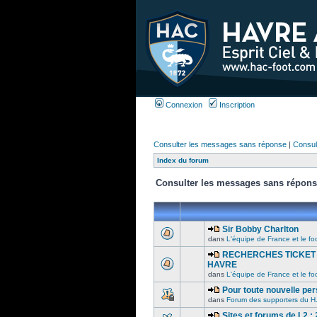
Connexion
Inscription
Consulter les messages sans réponse
|
Consult
Index du forum
Consulter les messages sans répon
Sir Bobby Charlton
dans
L'équipe de France et le foo
RECHERCHES TICKET 
HAVRE
dans
L'équipe de France et le foo
Pour toute nouvelle per
dans
Forum des supporters du H
Sites et forums de L2 :