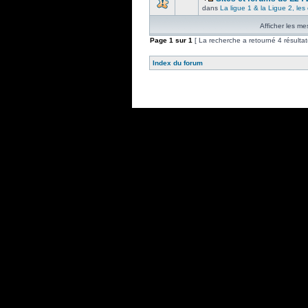
dans
La ligue 1 & la Ligue 2, le
Afficher les me
Page
1
sur
1
[ La recherche a retourné 4 résultat(
Index du forum