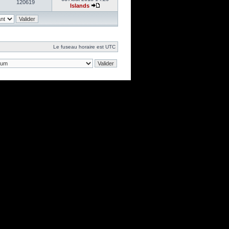
120619
Islands
Le fuseau horaire est UTC