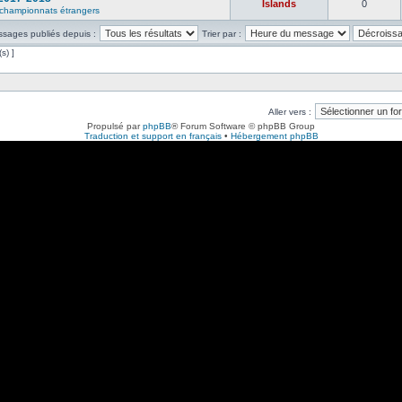
Islands
0
s championnats étrangers
ssages publiés depuis :
Trier par :
s) ]
Aller vers :
Propulsé par
phpBB
® Forum Software © phpBB Group
Traduction et support en français
•
Hébergement phpBB