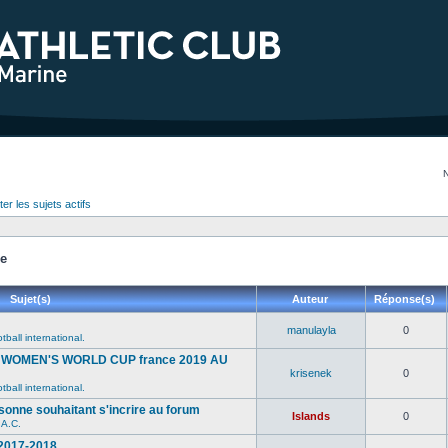
er les sujets actifs
se
Sujet(s)
Auteur
Réponse(s)
manulayla
0
tball international.
WOMEN'S WORLD CUP france 2019 AU
krisenek
0
tball international.
sonne souhaitant s'incrire au forum
Islands
0
.A.C.
 2017-2018