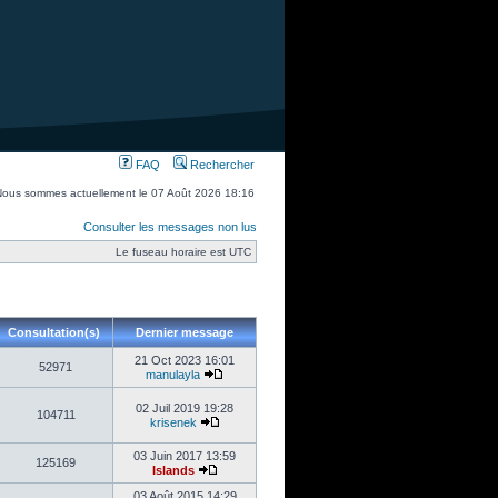
FAQ
Rechercher
Nous sommes actuellement le 07 Août 2026 18:16
Consulter les messages non lus
Le fuseau horaire est UTC
Consultation(s)
Dernier message
21 Oct 2023 16:01
52971
manulayla
02 Juil 2019 19:28
104711
krisenek
03 Juin 2017 13:59
125169
Islands
03 Août 2015 14:29