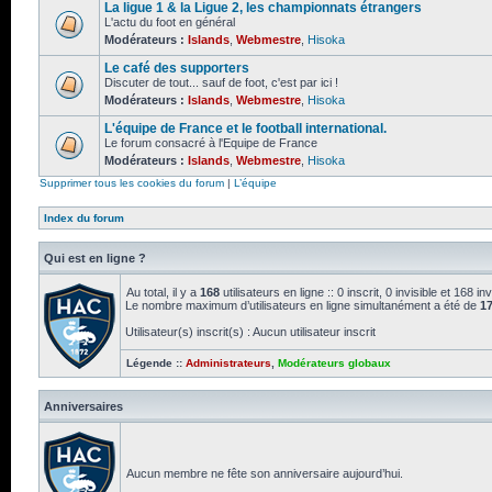
La ligue 1 & la Ligue 2, les championnats étrangers
L'actu du foot en général
Modérateurs :
Islands
,
Webmestre
,
Hisoka
Le café des supporters
Discuter de tout... sauf de foot, c'est par ici !
Modérateurs :
Islands
,
Webmestre
,
Hisoka
L'équipe de France et le football international.
Le forum consacré à l'Equipe de France
Modérateurs :
Islands
,
Webmestre
,
Hisoka
Supprimer tous les cookies du forum
|
L’équipe
Index du forum
Qui est en ligne ?
Au total, il y a
168
utilisateurs en ligne :: 0 inscrit, 0 invisible et 168
Le nombre maximum d’utilisateurs en ligne simultanément a été de
1
Utilisateur(s) inscrit(s) : Aucun utilisateur inscrit
Légende ::
Administrateurs
,
Modérateurs globaux
Anniversaires
Aucun membre ne fête son anniversaire aujourd’hui.