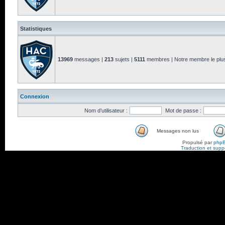
Statistiques
13969
messages |
213
sujets |
5111
membres | Notre membre le plus
Connexion
Nom d’utilisateur :
Mot de passe :
Messages non lus
Propulsé par
php
Traduction et suppo