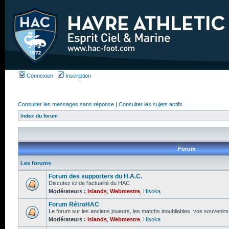
Connexion
Inscription
Consulter les messages sans réponse
|
Consulter les sujets actifs
Index du forum
Forum
Les forums
Forum des supporters du H.A.C.
Discutez ici de l'actualité du HAC
Modérateurs :
Islands
,
Webmestre
,
Hisoka
Forum RétroHAC
Le forum sur les anciens joueurs, les matchs inoubliables, vos souvenir
Modérateurs :
Islands
,
Webmestre
,
Hisoka