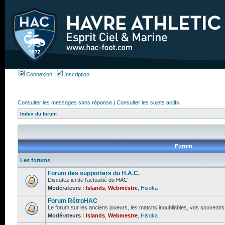
Connexion
Inscription
Consulter les messages sans réponse
|
Consulter les sujets actifs
Index du forum
Forum
Les forums
Forum des supporters du H.A.C.
Discutez ici de l'actualité du HAC
Modérateurs :
Islands
,
Webmestre
,
Hisoka
Forum RétroHAC
Le forum sur les anciens joueurs, les matchs inoubliables, vos souvenir
Modérateurs :
Islands
,
Webmestre
,
Hisoka