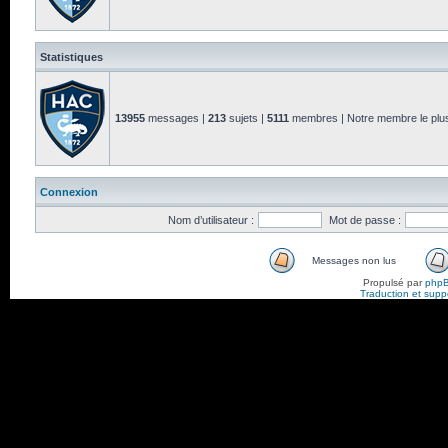
Statistiques
13955
messages |
213
sujets |
5111
membres | Notre membre le plus
Connexion
Nom d’utilisateur :
Mot de passe :
Messages non lus
Propulsé par
php
Traduction et suppo