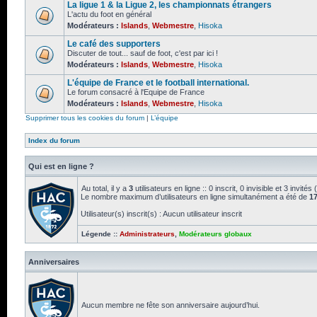
La ligue 1 & la Ligue 2, les championnats étrangers
L'actu du foot en général
Modérateurs :
Islands
,
Webmestre
,
Hisoka
Le café des supporters
Discuter de tout... sauf de foot, c'est par ici !
Modérateurs :
Islands
,
Webmestre
,
Hisoka
L'équipe de France et le football international.
Le forum consacré à l'Equipe de France
Modérateurs :
Islands
,
Webmestre
,
Hisoka
Supprimer tous les cookies du forum
|
L’équipe
Index du forum
Qui est en ligne ?
Au total, il y a
3
utilisateurs en ligne :: 0 inscrit, 0 invisible et 3 invi
Le nombre maximum d’utilisateurs en ligne simultanément a été de
1
Utilisateur(s) inscrit(s) : Aucun utilisateur inscrit
Légende ::
Administrateurs
,
Modérateurs globaux
Anniversaires
Aucun membre ne fête son anniversaire aujourd’hui.